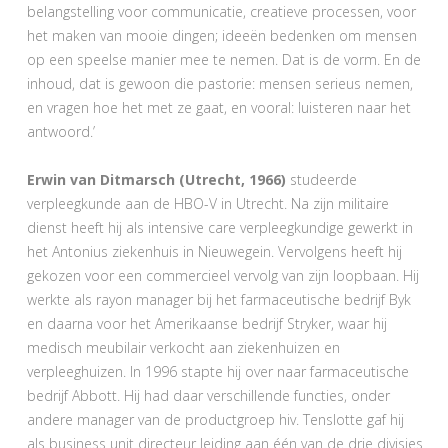
belangstelling voor communicatie, creatieve processen, voor
het maken van mooie dingen; ideeën bedenken om mensen
op een speelse manier mee te nemen. Dat is de vorm. En de
inhoud, dat is gewoon die pastorie: mensen serieus nemen,
en vragen hoe het met ze gaat, en vooral: luisteren naar het
antwoord.’
Erwin van Ditmarsch (Utrecht, 1966)
studeerde
verpleegkunde aan de HBO-V in Utrecht. Na zijn militaire
dienst heeft hij als intensive care verpleegkundige gewerkt in
het Antonius ziekenhuis in Nieuwegein. Vervolgens heeft hij
gekozen voor een commercieel vervolg van zijn loopbaan. Hij
werkte als rayon manager bij het farmaceutische bedrijf Byk
en daarna voor het Amerikaanse bedrijf Stryker, waar hij
medisch meubilair verkocht aan ziekenhuizen en
verpleeghuizen. In 1996 stapte hij over naar farmaceutische
bedrijf Abbott. Hij had daar verschillende functies, onder
andere manager van de productgroep hiv. Tenslotte gaf hij
als business unit directeur leiding aan één van de drie divisies