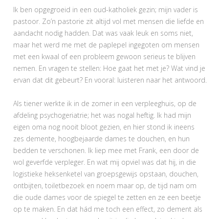
Ik ben opgegroeid in een oud-katholiek gezin; mijn vader is
pastoor. Zo’n pastorie zit altijd vol met mensen die liefde en
aandacht nodig hadden. Dat was vaak leuk en soms niet,
maar het werd me met de paplepel ingegoten om mensen
met een kwaal of een probleem gewoon serieus te blijven
nemen. En vragen te stellen: Hoe gaat het met je? Wat vind je
ervan dat dit gebeurt? En vooral: luisteren naar het antwoord.
Als tiener werkte ik in de zomer in een verpleeghuis, op de
afdeling psychogeriatrie; het was nogal heftig. Ik had mijn
eigen oma nog nooit bloot gezien, en hier stond ik ineens
zes demente, hoogbejaarde dames te douchen, en hun
bedden te verschonen. Ik liep mee met Frank, een door de
wol geverfde verpleger. En wat mij opviel was dat hij, in die
logistieke heksenketel van groepsgewijs opstaan, douchen,
ontbijten, toiletbezoek en noem maar op, de tijd nam om
die oude dames voor de spiegel te zetten en ze een beetje
op te maken. En dat hád me toch een effect, zo dement als