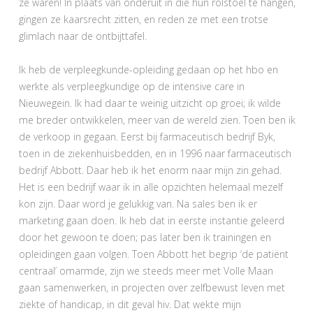
ze waren! In plaats van onderuit in die hun rolstoel te hangen,
gingen ze kaarsrecht zitten, en reden ze met een trotse
glimlach naar de ontbijttafel.
Ik heb de verpleegkunde-opleiding gedaan op het hbo en
werkte als verpleegkundige op de intensive care in
Nieuwegein. Ik had daar te weinig uitzicht op groei; ik wilde
me breder ontwikkelen, meer van de wereld zien. Toen ben ik
de verkoop in gegaan. Eerst bij farmaceutisch bedrijf Byk,
toen in de ziekenhuisbedden, en in 1996 naar farmaceutisch
bedrijf Abbott. Daar heb ik het enorm naar mijn zin gehad.
Het is een bedrijf waar ik in alle opzichten helemaal mezelf
kon zijn. Daar word je gelukkig van. Na sales ben ik er
marketing gaan doen. Ik heb dat in eerste instantie geleerd
door het gewoon te doen; pas later ben ik trainingen en
opleidingen gaan volgen. Toen Abbott het begrip ‘de patiënt
centraal’ omarmde, zijn we steeds meer met Volle Maan
gaan samenwerken, in projecten over zelfbewust leven met
ziekte of handicap, in dit geval hiv. Dat wekte mijn